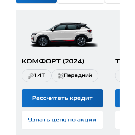
КОМФОРТ (2024)
ТЕХН
1.4T
Передний
1.
Рассчитать кредит
Ра
Узнать цену по акции
Узн