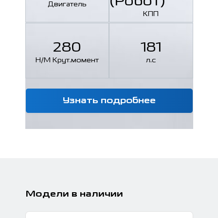
(Робот)
Двигатель
КПП
280
181
Н/М Крут.момент
л.с
Н/М
Узнать подробнее
Модели в наличии